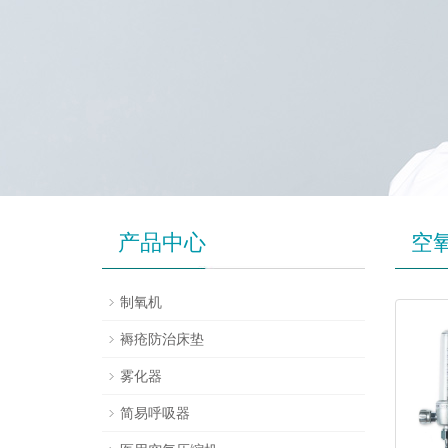
产品中心
空
制氧机
褥疮防治床垫
雾化器
简易呼吸器