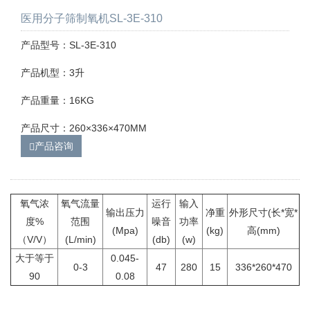
医用分子筛制氧机SL-3E-310
产品型号：SL-3E-310
产品机型：3升
产品重量：16KG
产品尺寸：260×336×470MM
产品咨询
氧气浓
氧气流量
运行
输入
输出压力
净重
外形尺寸(长*宽*
度%
范围
噪音
功率
(Mpa)
(kg)
高(mm)
（V/V）
(L/min)
(db)
(w)
大于等于
0.045-
0-3
47
280
15
336*260*470
90
0.08