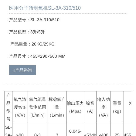
医用分子筛制氧机SL-3A-310/510
产品型号：SL-3A-310/510
产品机型：3升/5升
产品重量：26KG/29KG
产品尺寸：455×290×560 MM
产品咨询
产
氧气浓
氧气流量
标称氧产
输入功
品
输出压力
噪音
重量
外
度%％
监测范围
量
率
型
（Mpa）
（A）
（kg）
（
（V/V）
（L/min）
（L/min）
（VA）
号
SL-
0.045-
3A-
≥90
0-3
3
≤53db
≤400
25
455×2