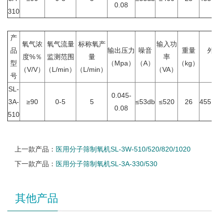
0.08
310
产
氧气浓
氧气流量
标称氧产
输入功
品
输出压力
噪音
重量
外
度%％
监测范围
量
率
型
（Mpa）
（A）
（kg）
（
（V/V）
（L/min）
（L/min）
（VA）
号
SL-
0.045-
3A-
≥90
0-5
5
≤53db
≤520
26
455×2
0.08
510
上一款产品：
医用分子筛制氧机SL-3W-510/520/820/1020
下一款产品：
医用分子筛制氧机SL-3A-330/530
其他产品